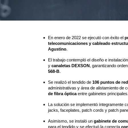
En enero de 2022 se ejecutó con éxito el
p
telecomunicaciones y cableado estruct
Agustino
.
El trabajo contempló el diseño e instalaci
y
canaletas DEXSON
, garantizando orde
568-B
.
Se realizó el tendido de
106 puntos de red
administrativas y área de alistamiento de
de fibra óptica
entre gabinetes principales
La solución se implementó íntegramente 
jacks, faceplates, patch cords y patch pane
Asimismo, se instaló un
gabinete de com
para el tendido y se efectuó la correcta
con