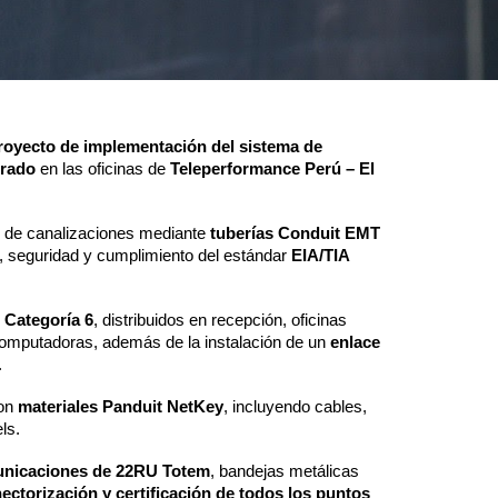
royecto de implementación del sistema de
urado
en las oficinas de
Teleperformance Perú – El
ón de canalizaciones mediante
tuberías Conduit EMT
n, seguridad y cumplimiento del estándar
EIA/TIA
 Categoría 6
, distribuidos en recepción, oficinas
 computadoras, además de la instalación de un
enlace
.
con
materiales Panduit NetKey
, incluyendo cables,
ls.
unicaciones de 22RU Totem
, bandejas metálicas
ectorización y certificación de todos los puntos