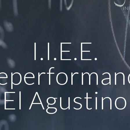
IN
ip to main content
Skip to navigat
I.I.E.E.
eperforman
El Agustino